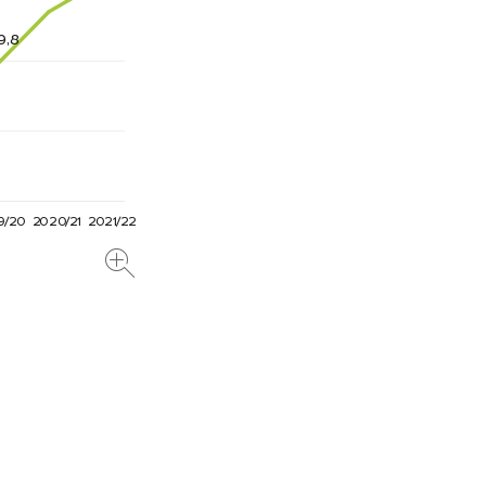
9
,
8
/
/
/
9
2
0
2
0
20
2
1
2
0
21
2
2