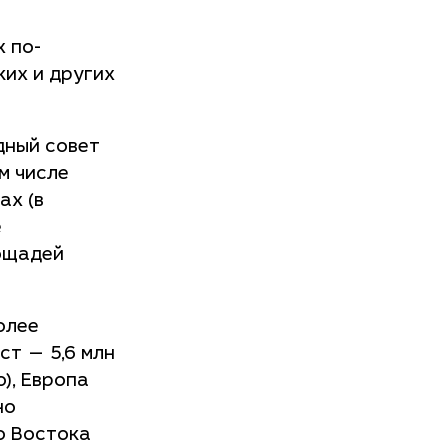
 по-
их и других
дный совет
ом числе
ах (в
е
ощадей
олее
т — 5,6 млн
о), Европа
но
го Востока