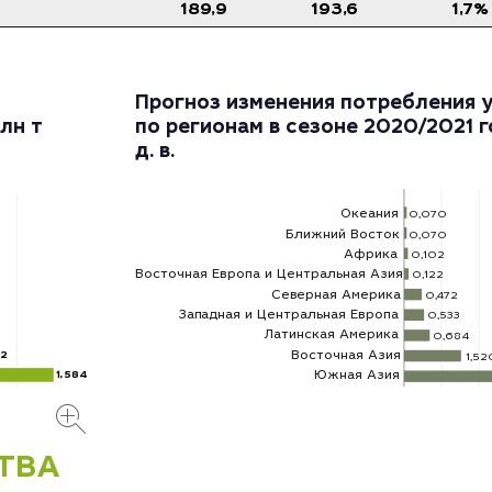
189,9
193,6
1,7
%
Прогноз изменения потребления 
лн т
по регионам в сезоне 2020/2021 г
д. в.
Океания
0,070
Ближний Восток
0,070
Африка
0,102
Восточная Европа и Центральная Азия
0,122
Северная Америка
0,472
Западная и Центральная Европа
0,533
Латинская Америка
0,684
Восточная Азия
12
1,52
Южная Азия
1,584
ТВА