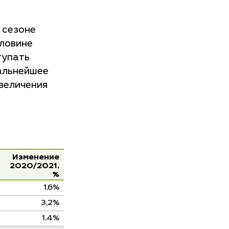
 сезоне
оловине
тупать
альнейшее
величения
Изменение
2020/2021,
%
1,6%
3,2%
1,4%