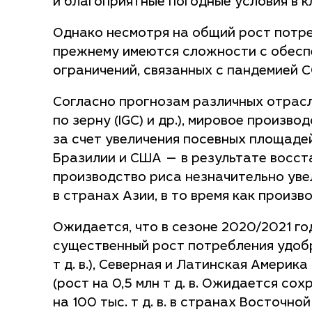
и благоприятные погодные условия в 
Однако несмотря на общий рост потре
прежнему имеются сложности с обеспе
ограничений, связанных с пандемией C
Согласно прогнозам различных отрас
по зерну (IGC) и др.), мировое произво
за счет увеличения посевных площаде
Бразилии и США — в результате восста
производство риса незначительно ув
в странах Азии, в то время как произ
Ожидается, что в сезоне 2020/2021 г
существенный рост потребления удобр
т д. в.), Северная и Латинская Америка 
(рост на 0,5 млн т д. в. Ожидается с
на 100 тыс. т д. в. в странах Восточн