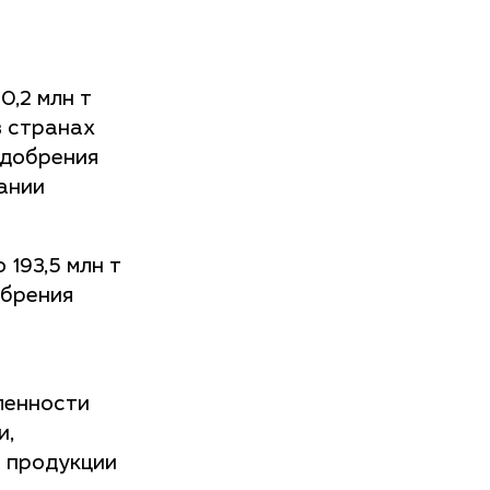
,2 млн т
в странах
 удобрения
тании
 193,5 млн т
обрения
ленности
и,
й продукции