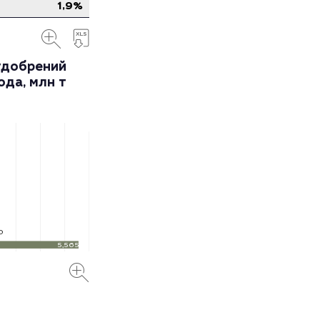
1,9
%
удобрений
ода, млн т
0
5,565