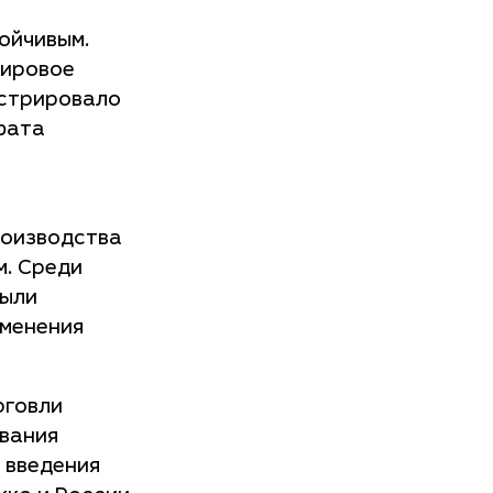
ойчивым.
мировое
нстрировало
фата
роизводства
м. Среди
были
зменения
рговли
вания
 введения