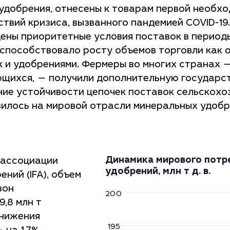
 удобрения, отнесены к товарам первой необхо
твий кризиса, вызванного пандемией COVID-19.
дены приоритетные условия поставок в период
е способствовало росту объемов торговли как 
 и удобрениями. Фермеры во многих странах —
ающихся, — получили дополнительную государс
ие устойчивости цепочек поставок сельскохо
зилось на мировой отрасли минеральных удобр
Динамика мирового потр
ассоциации
удобрений,
млн т д. в.
ний (IFA), объем
зон
2
0
0
9,8 млн т
снижения
195