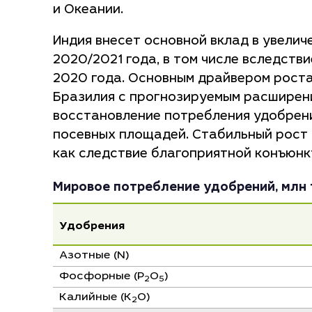
и Океании.
Индия внесет основной вклад в увелич
2020/2021 года, в том числе вследств
2020 года. Основным драйвером роста
Бразилия с прогнозируемым расширен
восстановление потребления удобрени
посевных площадей. Стабильный рост 
как следствие благоприятной конъюнк
Мировое потребление удобрений, млн т 
Удобрения
Азотные (N)
Фосфорные (P
O
)
2
5
Калийные (K
O)
2