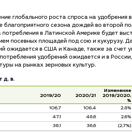
ение глобального роста спроса на удобрения в
ие благоприятного сезона дождей во второй п
 потребления в Латинской Америке будет выс
ием посевных площадей под сою и кукурузу. Д
й ожидается в США и Канаде, также за счет у
потребления удобрений ожидается и в России,
туры на рынках зерновых культур.
д. в.
Изменение
2019/20
2020/21
2019/2020,
%
106,7
108,4
2,8%
47,1
48,6
2,6%
36,1
36,6
(2,7%)