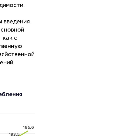
димости,
ы введения
основной
 как с
твенную
зяйственной
ений.
ебления
1
9
5
,
6
1
9
3
,
5