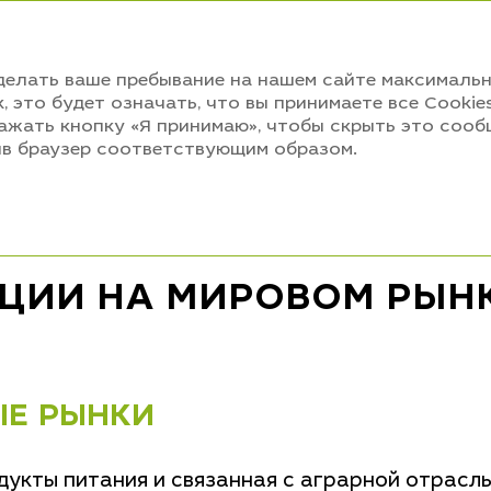
АННЫЙ ОТЧЕТ 2020
сделать ваше пребывание на нашем сайте максимал
ИЧЕСКИЙ
, это будет означать, что вы принимаете все Cooki
нажать кнопку «Я принимаю», чтобы скрыть это сооб
оив браузер соответствующим образом.
новные тенденции на мировом рынке удобрений
ЦИИ НА МИРОВОМ РЫН
ЫЕ РЫНКИ
дукты питания и связанная с аграрной отрасл