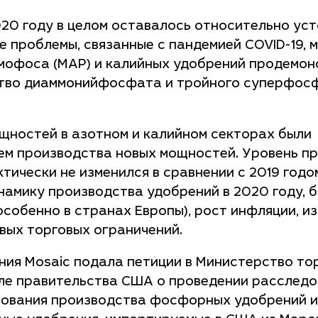
20 году в целом оставалось относительно уст
е проблемы, связанные с пандемией
COVID-19
, 
ммофоса (MAP) и калийных удобрений продемо
дство диаммонийфосфата и тройного суперфос
щностей в азотном и калийном секторах были
м производства новых мощностей. Уровень п
ически не изменился в сравнении с 2019 годо
намику производства удобрений в 2020 году, 
особенно в странах Европы), рост инфляции, и
вых торговых ограничений.
ния Mosaic подала петиции в Министерство то
ле правительства США о проведении расследо
рования производства фосфорных удобрений и