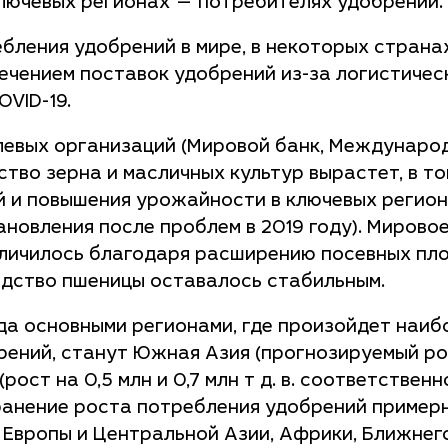
ключевых регионах — потребителях удобрений.
бления удобрений в мире, в некоторых странах
чением поставок удобрений из-за логистическ
OVID-19.
левых организаций (Мировой банк, Междунаро
дство зерна и масличных культур вырастет, в т
й и повышения урожайности в ключевых регион
новления после проблем в 2019 году). Мирово
еличилось благодаря расширению посевных пл
водство пшеницы оставалось стабильным.
ода основными регионами, где произойдет наиб
ений, станут Южная Азия (прогнозируемый рос
(рост на 0,5 млн и 0,7 млн т д. в. соответственн
охранение роста потребления удобрений пример
ой Европы и Центральной Азии, Африки, Ближне