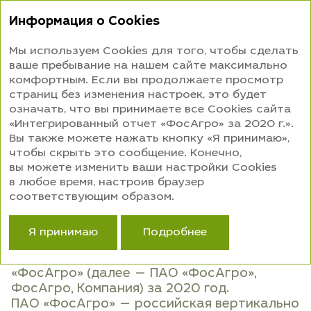
Интегрированный
Информация о Cookies
отчет 2020
Мы используем Cookies для того, чтобы сделать
ваше пребывание на нашем сайте максимально
ОБ ОТЧЕТЕ
комфортным. Если вы продолжаете просмотр
страниц без изменения настроек, это будет
означать, что вы принимаете все Cookies сайта
ОБ ОТЧЕТЕ
«Интегрированный отчет «ФосАгро» за 2020 г.».
Вы также можете нажать кнопку «Я принимаю»,
чтобы скрыть это сообщение. Конечно,
В тексте отчета показатели GRI визуально
вы можете изменить ваши настройки Cookies
помечены следующим образом:
в любое время, настроив браузер
соответствующим образом.
GRI
Я принимаю
Подробнее
Интегрированный годовой отчет
Публичного акционерного общества
«ФосАгро» (далее — ПАО «ФосАгро»,
ФосАгро, Компания) за 2020 год.
ПАО «ФосАгро» — российская вертикально