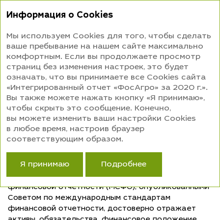
Интегрированный
Информация о Cookies
отчет 2020
Мы используем Cookies для того, чтобы сделать
ваше пребывание на нашем сайте максимально
ЗАЯВЛЕНИЕ ОБ ОТВЕТСТВЕННОСТИ РУКОВОДСТВА
комфортным. Если вы продолжаете просмотр
страниц без изменения настроек, это будет
означать, что вы принимаете все Cookies сайта
ЗАЯВЛЕНИЕ
«Интегрированный отчет «ФосАгро» за 2020 г.».
Вы также можете нажать кнопку «Я принимаю»,
ОБ ОТВЕТСТВЕННОСТИ
чтобы скрыть это сообщение. Конечно,
РУКОВОДСТВА
вы можете изменить ваши настройки Cookies
в любое время, настроив браузер
Руководство компании подтверждает, что
соответствующим образом.
согласно имеющейся у него информации:
Я принимаю
Подробнее
Финансовая отчетность, подготовленная
в соответствии с Международными стандартами
финансовой отчетности (МСФО), опубликованными
Советом по международным стандартам
финансовой отчетности, достоверно отражает
активы, обязательства, финансовое положение